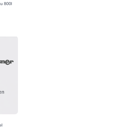
zu 800l
el