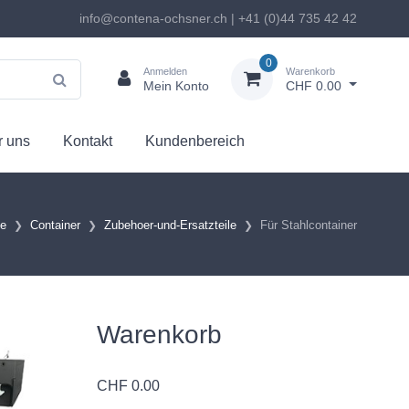
info@contena-ochsner.ch | +41 (0)44 735 42 42
0
Anmelden
Warenkorb
Mein Konto
CHF 0.00
 uns
Kontakt
Kundenbereich
te
Container
Zubehoer-und-Ersatzteile
Für Stahlcontainer
Warenkorb
CHF
0.00