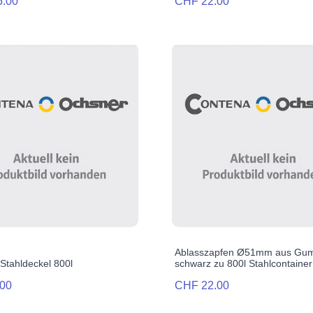
5.00
CHF 22.00
Ablasszapfen Ø51mm aus Gum
Stahldeckel 800l
schwarz zu 800l Stahlcontainer
00
CHF 22.00