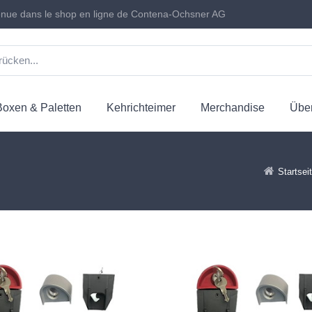
nue dans le shop en ligne de Contena-Ochsner AG
Boxen & Paletten
Kehrichteimer
Merchandise
Über
Startsei