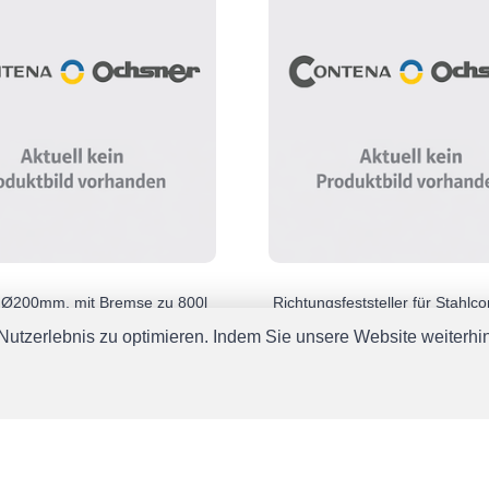
e Ø200mm, mit Bremse zu 800l
Richtungsfeststeller für Stahlco
ainer
zu Lenkrolle Ø180mm
utzerlebnis zu optimieren. Indem Sie unsere Website weiterhin 
00
CHF 46.00
ukte 1 bis 21 von 24 (2 Seiten)