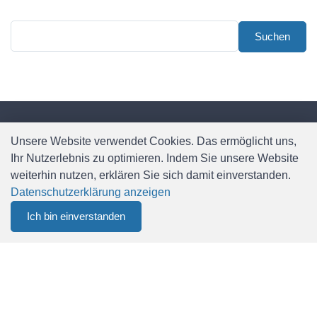
Unsere Website verwendet Cookies. Das ermöglicht uns,
Contena-Ochsner AG
Ihr Nutzerlebnis zu optimieren. Indem Sie unsere Website
weiterhin nutzen, erklären Sie sich damit einverstanden.
Contena-Ochsner AG
Datenschutzerklärung anzeigen
Steinackerstrasse 31
Ich bin einverstanden
0
CH 8902 Urdorf
Menu
CHF 0.00
+41 44 735 42 15
info@contena-ochsner.ch
www.contena-ochsner.ch