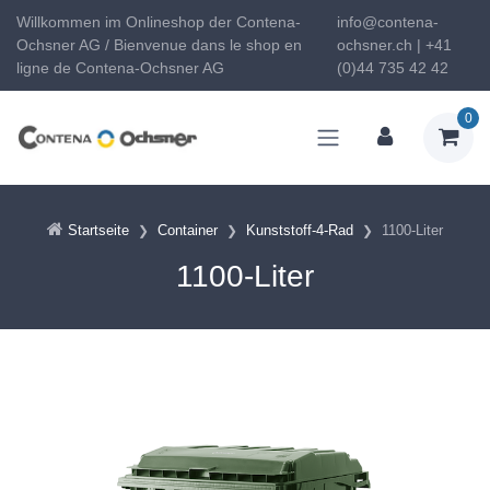
Willkommen im Onlineshop der Contena-
info@contena-
Ochsner AG / Bienvenue dans le shop en
ochsner.ch | +41
ligne de Contena-Ochsner AG
(0)44 735 42 42
0
Startseite
Container
Kunststoff-4-Rad
1100-Liter
1100-Liter