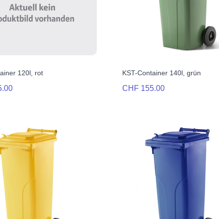
iner 120l, rot
KST-Container 140l, grün
5.00
CHF 155.00