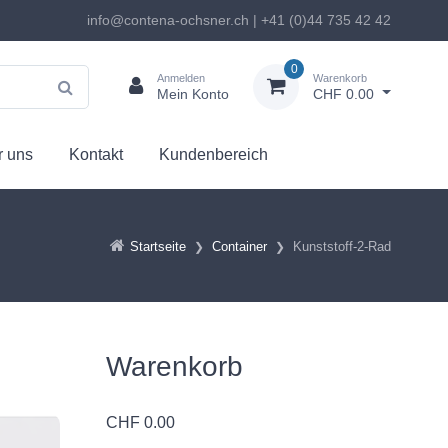
info@contena-ochsner.ch | +41 (0)44 735 42 42
0
Anmelden
Warenkorb
Mein Konto
CHF 0.00
 uns
Kontakt
Kundenbereich
Startseite
Container
Kunststoff-2-Rad
Warenkorb
CHF
0.00