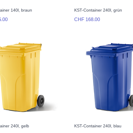
ainer 140l, braun
KST-Container 240l, grün
5.00
CHF 168.00
iner 240l, gelb
KST-Container 240l, blau