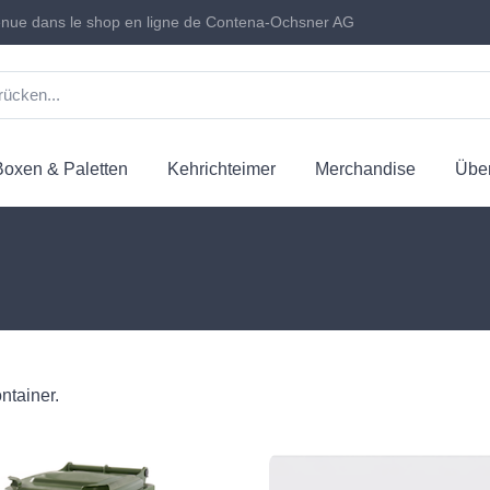
nue dans le shop en ligne de Contena-Ochsner AG
Boxen & Paletten
Kehrichteimer
Merchandise
Über
ntainer.