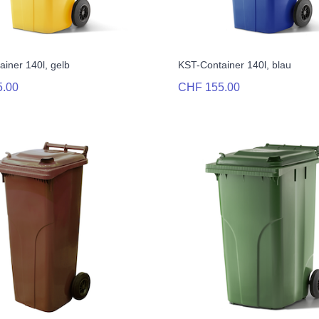
iner 140l, gelb
KST-Container 140l, blau
5.00
CHF 155.00