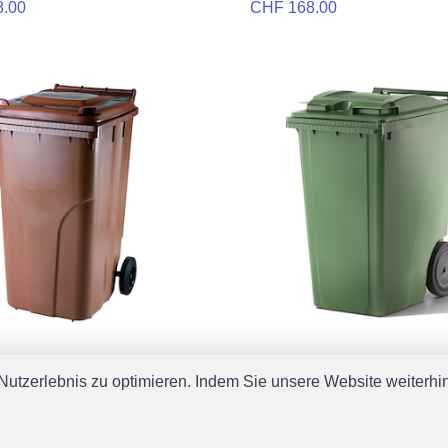
8.00
CHF 168.00
ainer 240l, braun
KST-Container 360l, grün
utzerlebnis zu optimieren. Indem Sie unsere Website weiterhin 
8.00
CHF 298.00