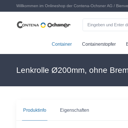
Willkommen im Onlineshop der Contena-Ochsner AG / Bienve
Container
Containerstopfer
Lenkrolle Ø200mm, ohne Brems
Produktinfo
Eigenschaften