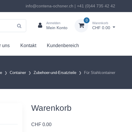
info@contena-ochsner.ch | +41 (0)44 735 42 42
0
Anmelden
Warenkorb
Mein Konto
CHF 0.00
 uns
Kontakt
Kundenbereich
te
Container
Zubehoer-und-Ersatzteile
Für Stahlcontainer
Warenkorb
CHF
0.00