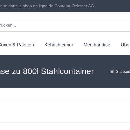
nue dans le shop en ligne de Contena-Ochsner AG
Boxen & Paletten
Kehrichteimer
Merchandise
Über
e zu 800l Stahlcontainer
Startsei