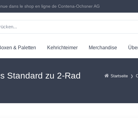
nue dans le shop en ligne de Contena-Ochsner AG
Boxen & Paletten
Kehrichteimer
Merchandise
Über
s Standard zu 2-Rad
Startseite
C