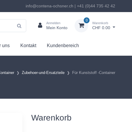
info@contena-ochsner.ch | +41 (0)44 735 42 42
0
Anmelden
Warenkorb
Mein Konto
CHF 0.00
 uns
Kontakt
Kundenbereich
ontainer
Zubehoer-und-Ersatzteile
Für Kunststoff -Container
Warenkorb