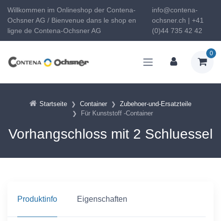
Willkommen im Onlineshop der Contena-
info@contena-
Ochsner AG / Bienvenue dans le shop en
ochsner.ch | +41
ligne de Contena-Ochsner AG
(0)44 735 42 42
0
Startseite
Container
Zubehoer-und-Ersatzteile
Für Kunststoff -Container
Vorhangschloss mit 2 Schluessel
Produktinfo
Eigenschaften