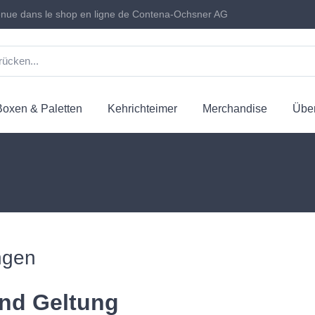
nue dans le shop en ligne de Contena-Ochsner AG
Boxen & Paletten
Kehrichteimer
Merchandise
Über
ngen
nd Geltung