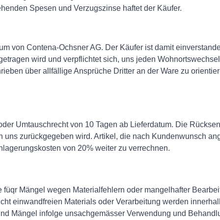
tehenden Spesen und Verzugszinse haftet der Käufer.
ntum von Contena-Ochsner AG. Der Käufer ist damit einverstand
etragen wird und verpflichtet sich, uns jeden Wohnortswechsel
chrieben über allfällige Ansprüche Dritter an der Ware zu orient
- oder Umtauschrecht von 10 Tagen ab Lieferdatum. Die Rückse
an uns zurückgegeben wird. Artikel, die nach Kundenwunsch a
Einlagerungskosten von 20% weiter zu verrechnen.
füqr Mängel wegen Materialfehlern oder mangelhafter Bearbeit
icht einwandfreien Materials oder Verarbeitung werden innerha
 sind Mängel infolge unsachgemässer Verwendung und Behandl