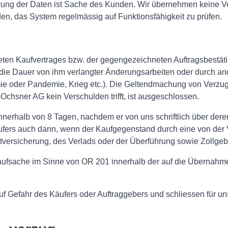
rung der Daten ist Sache des Kunden. Wir übernehmen keine Ver
nden, das System regelmässig auf Funktionsfähigkeit zu prüfen.
en Kaufvertrages bzw. der gegengezeichneten Auftragsbestäti
ie Dauer von ihm verlangter Änderungsarbeiten oder durch and
e oder Pandemie, Krieg etc.). Die Geltendmachung von Verzugs
Ochsner AG kein Verschulden trifft, ist ausgeschlossen.
innerhalb von 8 Tagen, nachdem er von uns schriftlich über dere
ufers auch dann, wenn der Kaufgegenstand durch eine von der V
rtversicherung, des Verlads oder der Überführung sowie Zollge
 Kaufsache im Sinne von OR 201 innerhalb der auf die Übernahme
uf Gefahr des Käufers oder Auftraggebers und schliessen für un