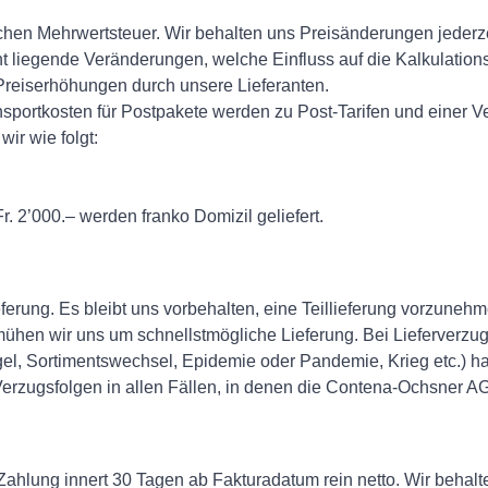
ichen Mehrwertsteuer. Wir behalten uns Preisänderungen jederze
ht liegende Veränderungen, welche Einfluss auf die Kalkulati
eiserhöhungen durch unsere Lieferanten.
ansportkosten für Postpakete werden zu Post-Tarifen und einer 
ir wie folgt:
 2’000.– werden franko Domizil geliefert.
ferung. Es bleibt uns vorbehalten, eine Teillieferung vorzunehme
bemühen wir uns um schnellstmögliche Lieferung. Bei Lieferverzu
gel, Sortimentswechsel, Epidemie oder Pandemie, Krieg etc.) h
ugsfolgen in allen Fällen, in denen die Contena-Ochsner AG ke
 Zahlung innert 30 Tagen ab Fakturadatum rein netto. Wir beh