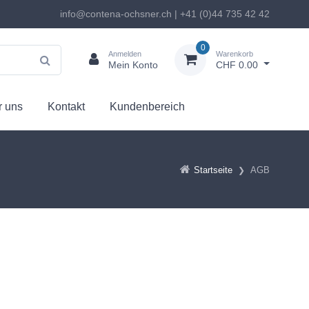
info@contena-ochsner.ch | +41 (0)44 735 42 42
0
Anmelden
Warenkorb
Mein Konto
CHF 0.00
 uns
Kontakt
Kundenbereich
Startseite
AGB