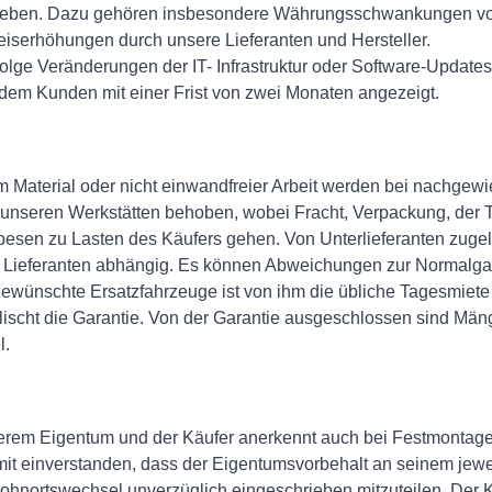
ugeben. Dazu gehören insbesondere Währungsschwankungen von
eiserhöhungen durch unsere Lieferanten und Hersteller.
lge Veränderungen der IT- Infrastruktur oder Software-Update
dem Kunden mit einer Frist von zwei Monaten angezeigt.
m Material oder nicht einwandfreier Arbeit werden bei nach
 unseren Werkstätten behoben, wobei Fracht, Verpackung, der Tr
en zu Lasten des Käufers gehen. Von Unterlieferanten zugeli
n Lieferanten abhängig. Es können Abweichungen zur Normalgar
ewünschte Ersatzfahrzeuge ist von ihm die übliche Tagesmiete 
rlischt die Garantie. Von der Garantie ausgeschlossen sind M
l.
nserem Eigentum und der Käufer anerkennt auch bei Festmontag
damit einverstanden, dass der Eigentumsvorbehalt an seinem jew
ohnortswechsel unverzüglich eingeschrieben mitzuteilen. Der Käu