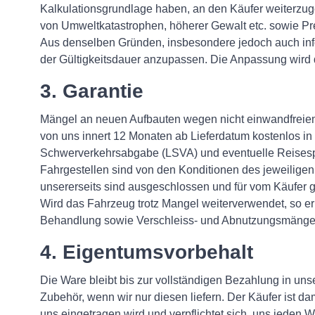
Kalkulationsgrundlage haben, an den Käufer weiterz
von Umweltkatastrophen, höherer Gewalt etc. sowie Pr
Aus denselben Gründen, insbesondere jedoch auch info
der Gültigkeitsdauer anzupassen. Die Anpassung wird 
3. Garantie
Mängel an neuen Aufbauten wegen nicht einwandfreie
von uns innert 12 Monaten ab Lieferdatum kostenlos in
Schwerverkehrsabgabe (LSVA) und eventuelle Reisespes
Fahrgestellen sind von den Konditionen des jeweilige
unsererseits sind ausgeschlossen und für vom Käufer g
Wird das Fahrzeug trotz Mangel weiterverwendet, so e
Behandlung sowie Verschleiss- und Abnutzungsmänge
4. Eigentumsvorbehalt
Die Ware bleibt bis zur vollständigen Bezahlung in u
Zubehör, wenn wir nur diesen liefern. Der Käufer ist 
uns eingetragen wird und verpflichtet sich, uns jeden W