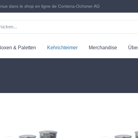
nue dans le shop en ligne de Contena-Ochsner AG
Boxen & Paletten
Kehrichteimer
Merchandise
Über