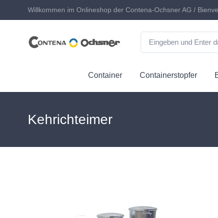
Willkommen im Onlineshop der Contena-Ochsner AG / Bienve
Container
Containerstopfer
Kehrichteimer