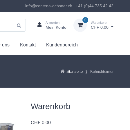
info@contena-ochsner.ch | +41 (0)44 735 42 42
0
Anmelden
Warenkorb
Mein Konto
CHF 0.00
 uns
Kontakt
Kundenbereich
Startseite
Kehrichteimer
Warenkorb
CHF
0.00