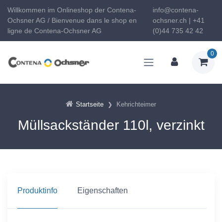
Willkommen im Onlineshop der Contena-
info@contena-
Ochsner AG / Bienvenue dans le shop en
ochsner.ch | +41
ligne de Contena-Ochsner AG
(0)44 735 42 42
0
Startseite
Kehrichteimer
Müllsackständer 110l, verzinkt
Produktinfo
Eigenschaften