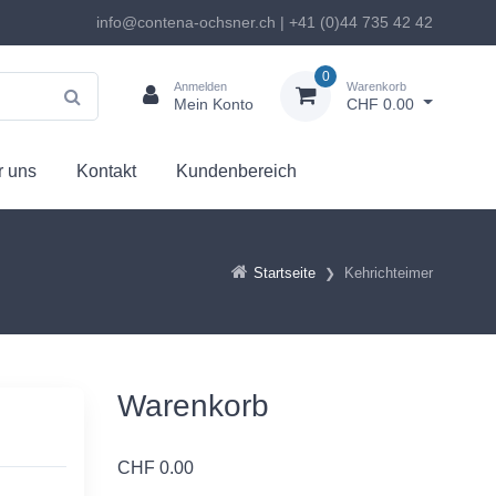
info@contena-ochsner.ch | +41 (0)44 735 42 42
0
Anmelden
Warenkorb
Mein Konto
CHF 0.00
 uns
Kontakt
Kundenbereich
Startseite
Kehrichteimer
Warenkorb
CHF
0.00