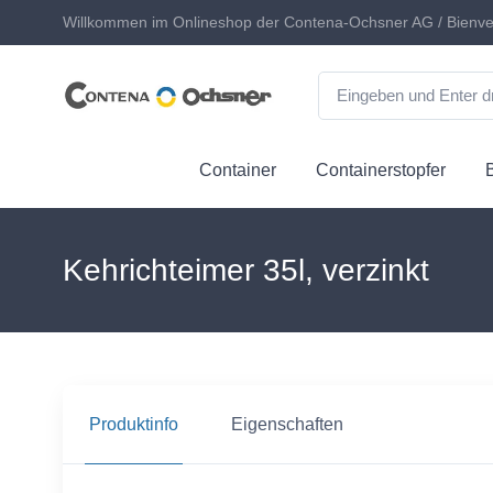
Willkommen im Onlineshop der Contena-Ochsner AG / Bienve
Container
Containerstopfer
Kehrichteimer 35l, verzinkt
Produktinfo
Eigenschaften