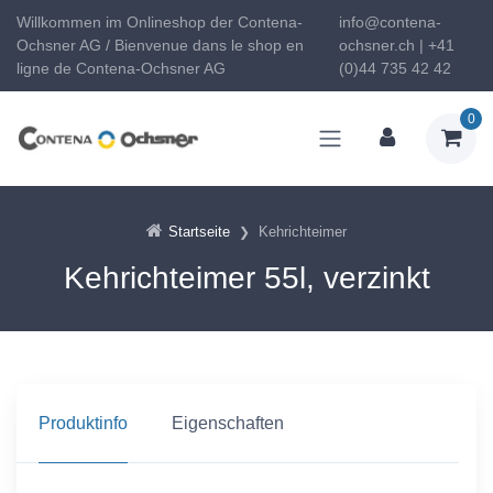
Willkommen im Onlineshop der Contena-
info@contena-
Ochsner AG / Bienvenue dans le shop en
ochsner.ch | +41
ligne de Contena-Ochsner AG
(0)44 735 42 42
0
Startseite
Kehrichteimer
Kehrichteimer 55l, verzinkt
Produktinfo
Eigenschaften