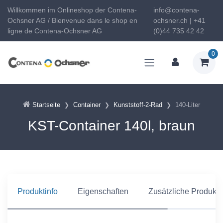
Willkommen im Onlineshop der Contena-
info@contena-
Ochsner AG / Bienvenue dans le shop en
ochsner.ch | +41
ligne de Contena-Ochsner AG
(0)44 735 42 42
0
Startseite
Container
Kunststoff-2-Rad
140-Liter
KST-Container 140l, braun
Produktinfo
Eigenschaften
Zusätzliche Produkti