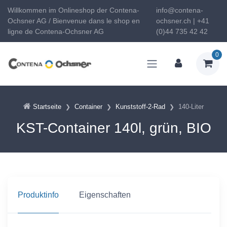
Willkommen im Onlineshop der Contena-
info@contena-
Ochsner AG / Bienvenue dans le shop en
ochsner.ch | +41
ligne de Contena-Ochsner AG
(0)44 735 42 42
0
Startseite
Container
Kunststoff-2-Rad
140-Liter
KST-Container 140l, grün, BIO
Produktinfo
Eigenschaften