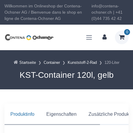
Willkommen im Onlineshop der Contena-
info@contena-
Ochsner AG / Bienvenue dans le shop en
ochsner.ch | +41
ligne de Contena-Ochsner AG
(0)44 735 42 42
0
Startseite
Container
Kunststoff-2-Rad
120-Liter
KST-Container 120l, gelb
Produktinfo
Eigenschaften
Zusätzliche Produkti