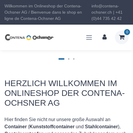
Willkommen im Onlineshop der Contena-
info@contena-
Ochsner AG / Bienvenue dans le shop en
ochsner.ch | +41
ligne de Contena-Ochsner AG
(0)44 735 42 42
0
HERZLICH WILLKOMMEN IM
ONLINESHOP DER CONTENA-
OCHSNER AG
Hier finden Sie nicht nur unsere große Auswahl an
Container
(
Kunststoffcontainer
und
Stahlcontainer
),