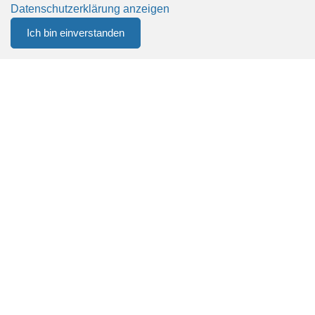
Schnelle Lieferung
Datenschutzerklärung anzeigen
Unsere Lieferzeit beträgt in der Regel zwischen 5-10
Ich bin einverstanden
0
Werktage.
Menu
CHF 0.00
Kundenservice via eMail
Sie haben Fragen oder benötigen Beratung? Kontaktieren
Sie uns gerne unter: info@contena-ochsner.ch
Sicheres Einkaufen