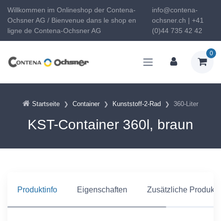
Willkommen im Onlineshop der Contena-
info@contena-
Ochsner AG / Bienvenue dans le shop en
ochsner.ch | +41
ligne de Contena-Ochsner AG
(0)44 735 42 42
0
Startseite
Container
Kunststoff-2-Rad
360-Liter
KST-Container 360l, braun
Produktinfo
Eigenschaften
Zusätzliche Produkti