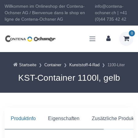
Willkommen im Onlineshop der Contena-
info@contena-
Ochsner AG / Bienvenue dans le shop en
ochsner.ch | +41
ligne de Contena-Ochsner AG
(0)44 735 42 42
0
Startseite
Container
Kunststoff-4-Rad
1100-Liter
KST-Container 1100l, gelb
Produktinfo
Eigenschaften
Zusätzliche Produkti