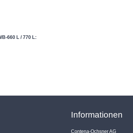
WB-660 L / 770 L:
Informationen
Contena-Ochsner AG