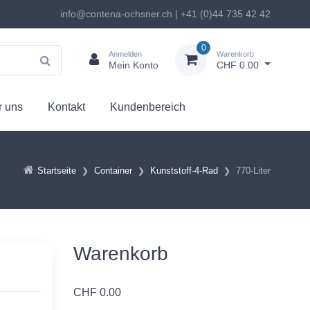
info@contena-ochsner.ch | +41 (0)44 735 42 42
0
Anmelden
Warenkorb
Mein Konto
CHF 0.00
 uns
Kontakt
Kundenbereich
Startseite
Container
Kunststoff-4-Rad
770-Liter
Warenkorb
CHF
0.00