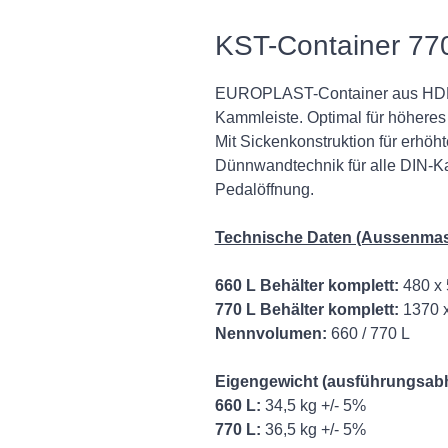
KST-Container 770
EUROPLAST-Container aus HDPE m
Kammleiste. Optimal für höhere
Mit Sickenkonstruktion für erhöht
Dünnwandtechnik für alle DIN-Ka
Pedalöffnung.
Technische Daten (Aussenmass
660 L Behälter komplett:
480 x 
770 L Behälter komplett:
1370 x
Nennvolumen:
660 / 770 L
Eigengewicht (ausführungsab
660 L:
34,5 kg +/- 5%
770 L:
36,5 kg +/- 5%