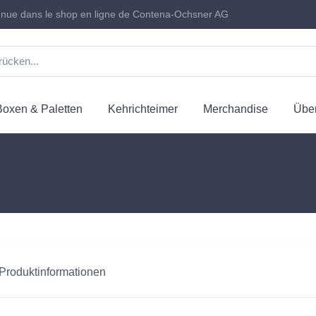
nue dans le shop en ligne de Contena-Ochsner AG
Boxen & Paletten
Kehrichteimer
Merchandise
Über
 Produktinformationen