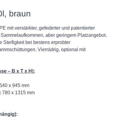
l, braun
it verstärkter, gefederter und patentierter
s Sammelaufkommen, aber geringem Platzangebot.
e Steifigkeit bei bestens erprobter
mmschüttungen. Vierrädrig, optional mit
e – B x T x H):
540 x 945 mm
 780 x 1315 mm
hängig):