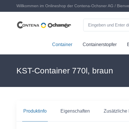
Willkommen im Onlineshop der Contena-Ochsner AG / Bienve
Container
Containerstopfer
KST-Container 770l, braun
Produktinfo
Eigenschaften
Zusätzliche