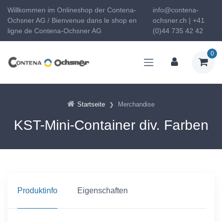
Willkommen im Onlineshop der Contena-
info@contena-
Ochsner AG / Bienvenue dans le shop en
ochsner.ch | +41
ligne de Contena-Ochsner AG
(0)44 735 42 42
0
Startseite
Merchandise
KST-Mini-Container div. Farben
Produktinfo
Eigenschaften