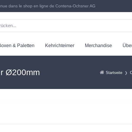
nue dans le shop en ligne de Contena-Ochsner AG
Boxen & Paletten
Kehrichteimer
Merchandise
Über
ner Ø200mm
Startseite
C