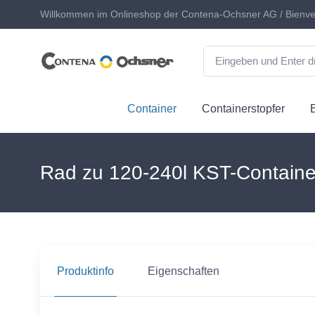
Willkommen im Onlineshop der Contena-Ochsner AG / Bienve
Container
Containerstopfer
Rad zu 120-240l KST-Contai
Produktinfo
Eigenschaften