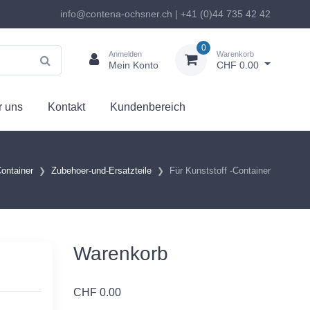
info@contena-ochsner.ch | +41 (0)44 735 42 42
0
Anmelden
Warenkorb
Mein Konto
CHF 0.00
 uns
Kontakt
Kundenbereich
ontainer
Zubehoer-und-Ersatzteile
Für Kunststoff -Container
Warenkorb
CHF
0.00