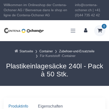
Willkommen im Onlineshop der Contena-
info@contena-
Ochsner AG / Bienvenue dans le shop en
ochsner.ch | +41
ligne de Contena-Ochsner AG
(0)44 735 42 42
0
Startseite
Container
Zubehoer-und-Ersatzteile
Für Kunststoff -Container
Plastikeinlagesäcke 240l - Pack
à 50 Stk.
Produktinfo
Eigenschaften