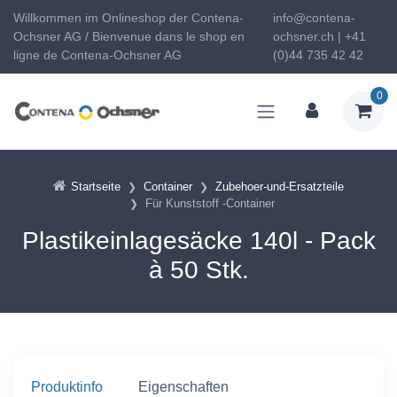
Willkommen im Onlineshop der Contena-
info@contena-
Ochsner AG / Bienvenue dans le shop en
ochsner.ch | +41
ligne de Contena-Ochsner AG
(0)44 735 42 42
0
Startseite
Container
Zubehoer-und-Ersatzteile
Für Kunststoff -Container
Plastikeinlagesäcke 140l - Pack
à 50 Stk.
Produktinfo
Eigenschaften