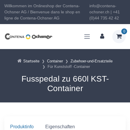
Willkommen im Onlineshop der Contena-
info@contena-
Ochsner AG / Bienvenue dans le shop en
ochsner.ch | +41
ligne de Contena-Ochsner AG
(0)44 735 42 42
0
Startseite
Container
Zubehoer-und-Ersatzteile
Für Kunststoff -Container
Fusspedal zu 660l KST-
Container
Produktinfo
Eigenschaften