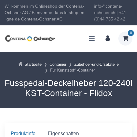
Willkommen im Onlineshop der Contena-
info@contena-
Ochsner AG / Bienvenue dans le shop en
ochsner.ch | +41
ligne de Contena-Ochsner AG
(0)44 735 42 42
0
Startseite
Container
Zubehoer-und-Ersatzteile
Für Kunststoff -Container
Fusspedal-Deckelheber 120-240l
KST-Container - Flidox
Produktinfo
Eigenschaften