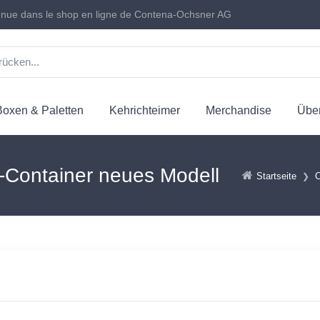
nue dans le shop en ligne de Contena-Ochsner AG
Boxen & Paletten
Kehrichteimer
Merchandise
Über
-Container neues Modell
Startseite
C