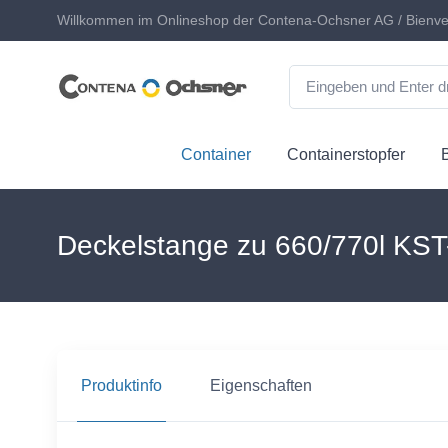
Willkommen im Onlineshop der Contena-Ochsner AG / Bienve
Container
Containerstopfer
Deckelstange zu 660/770l KST
Produktinfo
Eigenschaften