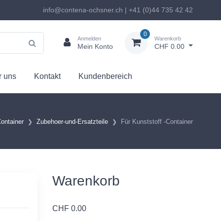
info@contena-ochsner.ch | +41 (0)44 735 42 42
0
Anmelden
Warenkorb
Mein Konto
CHF 0.00
 uns
Kontakt
Kundenbereich
ontainer
Zubehoer-und-Ersatzteile
Für Kunststoff -Container
Warenkorb
CHF
0.00