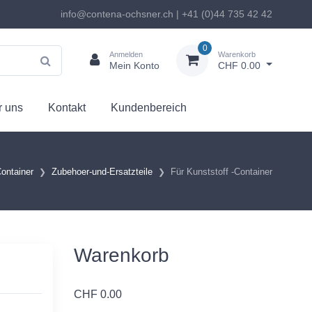
info@contena-ochsner.ch | +41 (0)44 735 42 42
0
Anmelden
Warenkorb
Mein Konto
CHF 0.00
 uns
Kontakt
Kundenbereich
ontainer
Zubehoer-und-Ersatzteile
Für Kunststoff -Container
Warenkorb
CHF
0.00