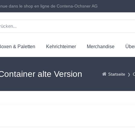
nue dans le shop en ligne de Contena-Ochsner AG
Boxen & Paletten
Kehrichteimer
Merchandise
Über
ontainer alte Version
Startseite
C