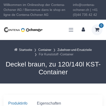
Willkommen im Onlineshop der Contena-
info@contena-
Ochsner AG / Bienvenue dans le shop en
ochsner.ch | +41
ligne de Contena-Ochsner AG
(0)44 735 42 42
0
Startseite
Container
Zubehoer-und-Ersatzteile
Für Kunststoff -Container
Deckel braun, zu 120/140l KST-
Container
Produktinfo
Eigenschaften