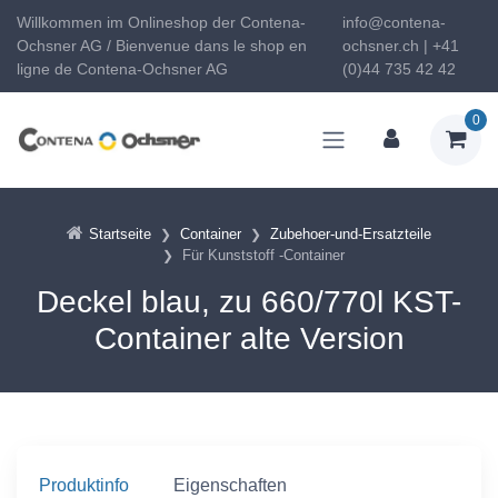
Willkommen im Onlineshop der Contena-
info@contena-
Ochsner AG / Bienvenue dans le shop en
ochsner.ch | +41
ligne de Contena-Ochsner AG
(0)44 735 42 42
0
Startseite
Container
Zubehoer-und-Ersatzteile
Für Kunststoff -Container
Deckel blau, zu 660/770l KST-
Container alte Version
Produktinfo
Eigenschaften