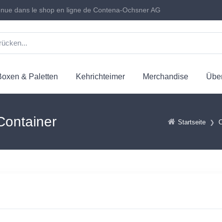
nue dans le shop en ligne de Contena-Ochsner AG
Boxen & Paletten
Kehrichteimer
Merchandise
Über
Container
Startseite
C