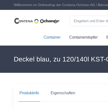
Willkommen im Onlineshop der Contena-Ochsner AG / Bienve
Container
Containerstopfer
Deckel blau, zu 120/140l KST-
Produktinfo
Eigenschaften