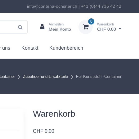
info@contena-ochsner.ch | +41 (0)44 735 42 42
0
Anmelden
Warenkorb
Mein Konto
CHF 0.00
 uns
Kontakt
Kundenbereich
ontainer
Zubehoer-und-Ersatzteile
Für Kunststoff -Container
Warenkorb
CHF
0.00