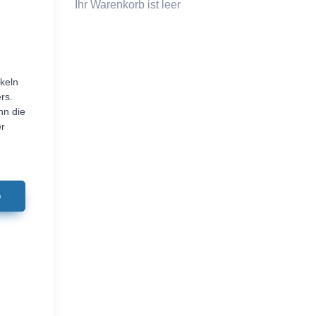
Ihr Warenkorb ist leer
keln
rs.
nn die
er
b