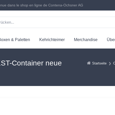
nue dans le shop en ligne de Contena-Ochsner AG
Boxen & Paletten
Kehrichteimer
Merchandise
Über
 KST-Container neue
Startseite
C