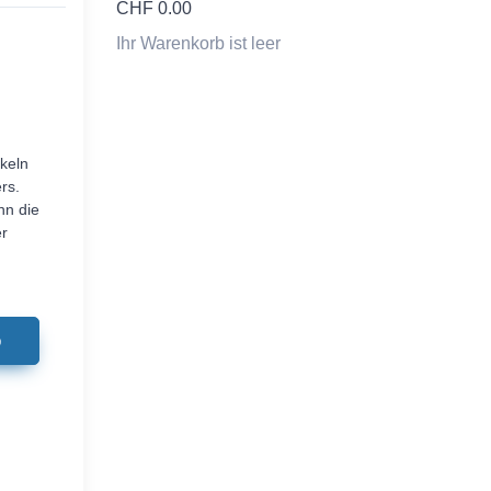
CHF
0.00
Ihr Warenkorb ist leer
keln
rs.
nn die
er
b