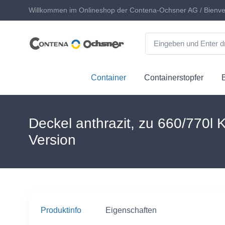
Willkommen im Onlineshop der Contena-Ochsner AG / Bienve
Container
Containerstopfer
Deckel anthrazit, zu 660/770l
Version
Produktinfo
Eigenschaften