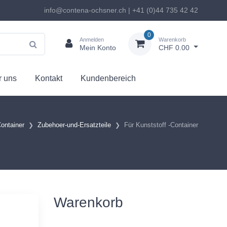
info@contena-ochsner.ch | +41 (0)44 735 42 42
0
Anmelden
Warenkorb
Mein Konto
CHF 0.00
 uns
Kontakt
Kundenbereich
ontainer
Zubehoer-und-Ersatzteile
Für Kunststoff -Container
Warenkorb