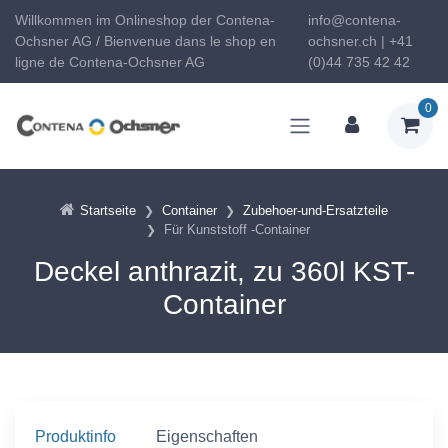
Willkommen im Onlineshop der Contena-
info@contena-
Ochsner AG / Bienvenue dans le shop en
ochsner.ch | +41
ligne de Contena-Ochsner AG
(0)44 735 42 42
0
Startseite
Container
Zubehoer-und-Ersatzteile
Für Kunststoff -Container
Deckel anthrazit, zu 360l KST-
Container
Produktinfo
Eigenschaften