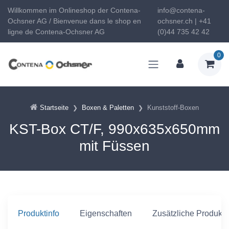
Willkommen im Onlineshop der Contena-
info@contena-
Ochsner AG / Bienvenue dans le shop en
ochsner.ch | +41
ligne de Contena-Ochsner AG
(0)44 735 42 42
0
Startseite
Boxen & Paletten
Kunststoff-Boxen
KST-Box CT/F, 990x635x650mm
mit Füssen
Produktinfo
Eigenschaften
Zusätzliche Produkti