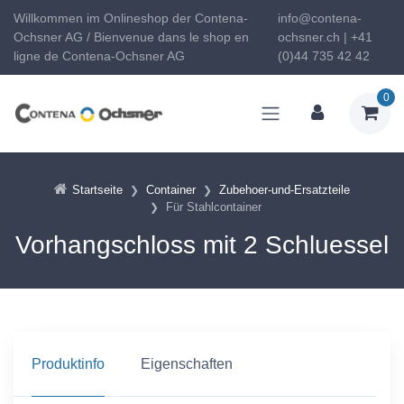
Willkommen im Onlineshop der Contena-
info@contena-
Ochsner AG / Bienvenue dans le shop en
ochsner.ch | +41
ligne de Contena-Ochsner AG
(0)44 735 42 42
0
Startseite
Container
Zubehoer-und-Ersatzteile
Für Stahlcontainer
Vorhangschloss mit 2 Schluessel
Produktinfo
Eigenschaften