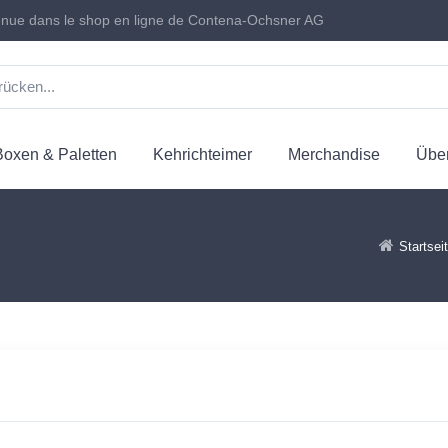
nue dans le shop en ligne de Contena-Ochsner AG
Boxen & Paletten
Kehrichteimer
Merchandise
Über
Startsei