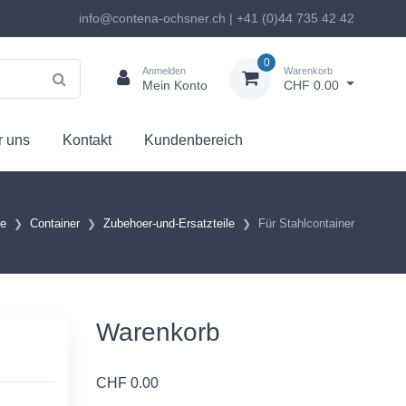
info@contena-ochsner.ch | +41 (0)44 735 42 42
0
Anmelden
Warenkorb
Mein Konto
CHF 0.00
 uns
Kontakt
Kundenbereich
te
Container
Zubehoer-und-Ersatzteile
Für Stahlcontainer
Warenkorb
CHF
0.00